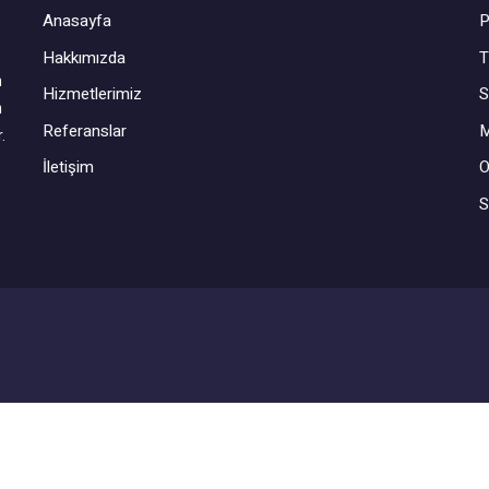
Anasayfa
P
Hakkımızda
T
n
Hizmetlerimiz
S
m
Referanslar
M
.
İletişim
O
S